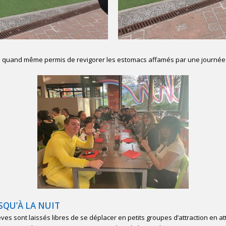
 a quand même permis de revigorer les estomacs affamés par une journée 
SQU’À LA NUIT
èves sont laissés libres de se déplacer en petits groupes d’attraction en att