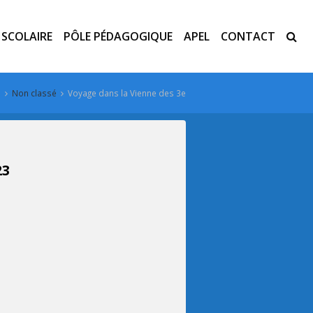
E SCOLAIRE
PÔLE PÉDAGOGIQUE
APEL
CONTACT
Non classé
Voyage dans la Vienne des 3e
23