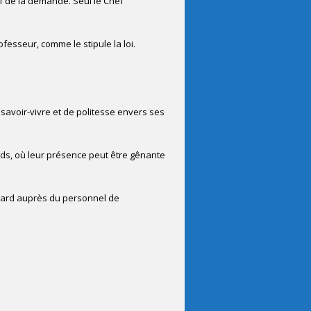
tif de la demande. Seul le Chef
ofesseur, comme le stipule la loi.
savoir-vivre et de politesse envers ses
ords, où leur présence peut être gênante
retard auprès du personnel de