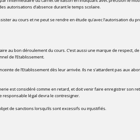
u par l’intermédiaire du carnet de liaison en indiquant avec précision le mo
 des autorisations d’absence durant le temps scolaire.
 assister au cours et ne peut se rendre en étude qu’avec l’autorisation du pr
aire au bon déroulement du cours. C’est aussi une marque de respect, de 
nel de l’Etablissement.
enceinte de l’Etablissement dès leur arrivée. Ils ne s’attardent pas aux ab
nnerie est considéré comme en retard, et doit venir faire enregistrer son 
Le responsable légal devra le contresigner.
objet de sanctions lorsqu’ils sont excessifs ou injustifiés.