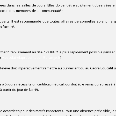
ées dans les salles de cours. Elles doivent être strictement observées en
r chacun des membres de la communauté ;
uverts. Il est recommandé que toutes affaires personnelles soient marq
a facturé.
ormer l’Etablissement au 04 67 73 88 02 le plus rapidement possible (laiss
ur
viescolairelapresentation@orange.fr
)
 l’élève doit impérativement remettre au Surveillant ou au Cadre Educatif u
 5 jours nécessite un certificat médical, qui doit être remis ou adressé à
artir du jour de l’arrêt.
accordées pour des motifs importants. Pour une absence prévisible, la fam