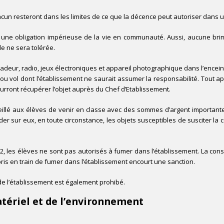
acun resteront dans les limites de ce que la décence peut autoriser dans
nt une obligation impérieuse de la vie en communauté. Aussi, aucune br
e ne sera tolérée.
deur, radio, jeux électroniques et appareil photographique dans l’enceinte d
n ou vol dont l’établissement ne saurait assumer la responsabilité. Tout 
urront récupérer l’objet auprès du Chef d’Etablissement.
seillé aux élèves de venir en classe avec des sommes d’argent importantes
der sur eux, en toute circonstance, les objets susceptibles de susciter la co
 les élèves ne sont pas autorisés à fumer dans l’établissement. La con
pris en train de fumer dans l’établissement encourt une sanction.
e l’établissement est également prohibé.
tériel et de l’environnement