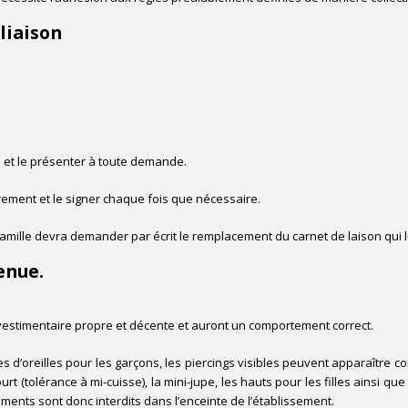
 liaison
ui et le présenter à toute demande.
rement et le signer chaque fois que nécessaire.
famille devra demander par écrit le remplacement du carnet de laison qui lu
enue.
estimentaire propre et décente et auront un comportement correct.
es d’oreilles pour les garçons, les piercings visibles peuvent apparaître 
urt (tolérance à mi-cuisse), la mini-jupe, les hauts pour les filles ainsi qu
ents sont donc interdits dans l’enceinte de l’établissement.