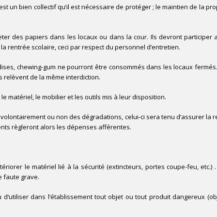
st un bien collectif qu’il est nécessaire de protéger ; le maintien de la 
 jeter des papiers dans les locaux ou dans la cour. Ils devront participer 
la rentrée scolaire, ceci par respect du personnel d’entretien.
iandises, chewing-gum ne pourront être consommés dans les locaux fermés
 relèvent de la même interdiction.
 matériel, le mobilier et les outils mis à leur disposition.
volontairement ou non des dégradations, celui-ci sera tenu d’assurer la 
ents règleront alors les dépenses afférentes.
riorer le matériel lié à la sécurité (extincteurs, portes coupe-feu, etc.) . 
ne faute grave.
 ou d’utiliser dans l’établissement tout objet ou tout produit dangereux (