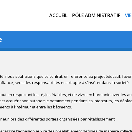
ACCUEIL
PÔLE ADMINISTRATIF
VI
e
té, nous souhaitons que ce contrat, en référence au projet éducatif, favori
fiance, sens des responsabilités et soit apte à s’insérer dans la société.
 tout en respectant les règles établies, et de vivre en harmonie avec les autr
t acquérir son autonomie notamment pendant les intercours, les déplacem
nts à l’intérieur et entre les bâtiments.
rieur lors des différentes sorties organisées par l’établissement.
nécessite l’adhésion aux règles préalablement définies de manière collecti