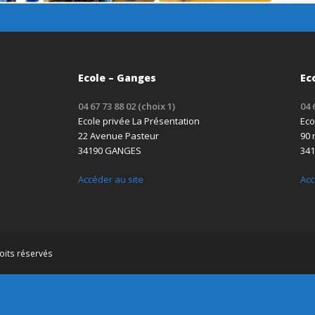
Ecole – Ganges
Ec
04 67 73 88 02 (choix 1)
04 
Ecole privée La Présentation
Eco
22 Avenue Pasteur
90 
34190 GANGES
341
Accéder au site
Acc
oits réservés