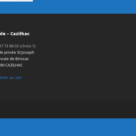
ole – Cazilhac
67 73 88 02 (choix 1)
le privée St Joseph
route de Brissac
90 CAZILHAC
éder au site