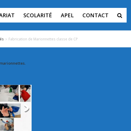
ARIAT
SCOLARITÉ
APEL
CONTACT
és
Fabrication de Marionnettes classe de CP
 marionnettes.